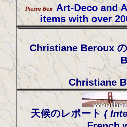
Art-Deco and Ar
items with over 20
Christiane Beroux 
B
Christiane B
天候のレポート
( Int
French w