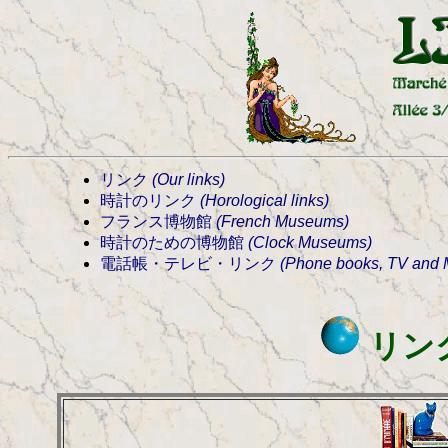
リンク
(Our links)
時計のリンク
(Horological links)
フランス博物館
(French Museums)
時計のための博物館
(Clock Museums)
電話帳・テレビ・リンク
(Phone books, TV and Mi
リン