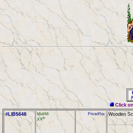
E
(C
Click on
#LIB5646
Mid/
Mi
Price/
Prix
Wooden Sch
th
XX