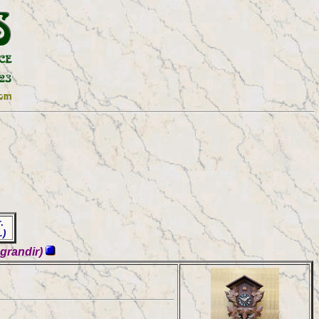
r.
e.)
agrandir)