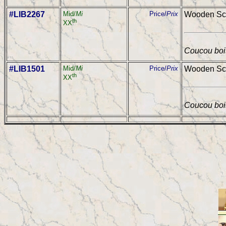
#LIB2267
Mid/
Mi
Price/
Prix
Wooden Sch
th
XX
Coucou bois
#LIB1501
Mid/
Mi
Price/
Prix
Wooden Sch
th
XX
Coucou bois