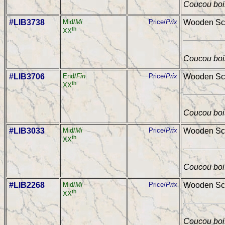
Coucou bois
#LIB3738
Mid/
Mi
Price/
Prix
Wooden Sch
th
XX
Coucou bois
#LIB3706
End/
Fin
Price/
Prix
Wooden Schw
th
XX
Coucou bois
#LIB3033
Mid/
Mi
Price/
Prix
Wooden Sch
th
XX
Coucou bois
#LIB2268
Mid/
Mi
Price/
Prix
Wooden Sch
th
XX
Coucou bois