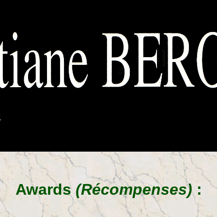
Awards
(Récompenses)
: