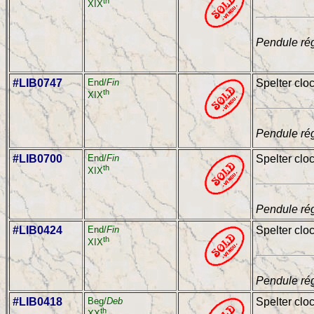
th
XIX
Pendule rég
#LIB0747
End/
Fin
Spelter cloc
th
XIX
Pendule rég
#LIB0700
End/
Fin
Spelter clo
th
XIX
Pendule rég
#LIB0424
End/
Fin
Spelter clo
th
XIX
Pendule rég
#LIB0418
Beg/
Deb
Spelter clo
th
XX