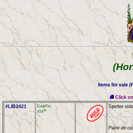
(Hor
Items for sale
(P
Click on
#LIB2421
End/
Fin
Spelter sid
th
XIX
Paire de ca