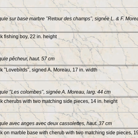
ule sur base marbre "Retour des champs", signée L. & F. Morea
k fishing boy, 22 in. height
ule pêcheur, haut. 57 cm
ck "Lovebirds", signed A. Moreau, 17 in. width
ule "Les colombes", signée A. Moreau, larg. 44 cm
ck cherubs with two matching side pieces, 14 in. height
ule avec anges avec deux cassolettes, haut. 37 cm
ck on marble base with cherub with two matching side pieces, 19