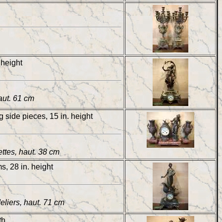
 height
aut. 61 cm
 side pieces, 15 in. height
ttes, haut. 38 cm
, 28 in. height
liers, haut. 71 cm
th