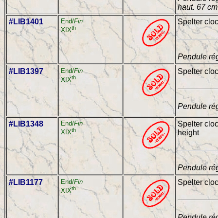
haut. 67 cm
#LIB1401
End/
Fin
Spelter cloc
th
XIX
Pendule rég
#LIB1397
End/
Fin
Spelter clo
th
XIX
Pendule rég
#LIB1348
End/
Fin
Spelter clo
th
height
XIX
Pendule rég
#LIB1177
End/
Fin
Spelter clo
th
XIX
Pendule ré