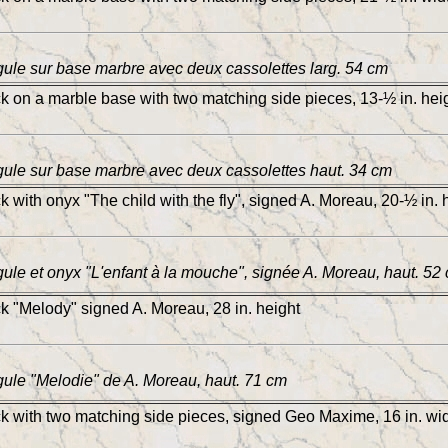
ule sur base marbre avec deux cassolettes larg. 54 cm
ck on a marble base with two matching side pieces, 13-½ in. hei
ule sur base marbre avec deux cassolettes haut. 34 cm
k with onyx "The child with the fly", signed A. Moreau, 20-½ in. 
ule et onyx "L'enfant à la mouche", signée A. Moreau, haut. 52
ck "Melody" signed A. Moreau, 28 in. height
ule "Melodie" de A. Moreau, haut. 71 cm
ck with two matching side pieces, signed Geo Maxime, 16 in. wi