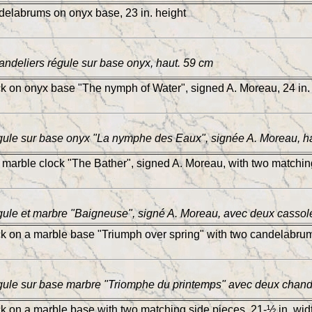
delabrums on onyx base, 23 in. height
andeliers régule sur base onyx, haut. 59 cm
ck on onyx base "The nymph of Water", signed A. Moreau, 24 in.
ule sur base onyx "La nymphe des Eaux", signée A. Moreau, h
 marble clock "The Bather", signed A. Moreau, with two matching
ule et marbre "Baigneuse", signé A. Moreau, avec deux cassole
ck on a marble base "Triumph over spring" with two candelabrums
ule sur base marbre "Triomphe du printemps" avec deux chande
ck on a marble base with two matching side pieces, 21-½ in. wid