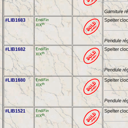
Garniture r
#LIB1683
End/
Fin
Spelter clo
th
XIX
Pendule rég
#LIB1682
End/
Fin
Spelter cloc
th
XIX
Pendule rég
#LIB1680
End/
Fin
Spelter clo
th
XIX
Pendule rég
#LIB1521
End/
Fin
Spelter clo
th
XIX