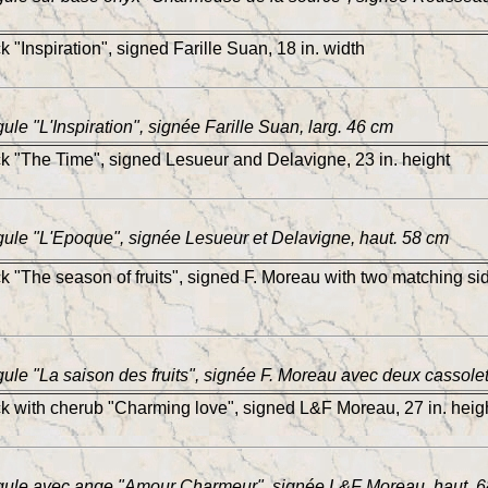
k "Inspiration", signed Farille Suan, 18 in. width
ule "L'Inspiration", signée Farille Suan, larg. 46 cm
ck "The Time", signed Lesueur and Delavigne, 23 in. height
ule "L'Epoque", signée Lesueur et Delavigne, haut. 58 cm
ck "The season of fruits", signed F. Moreau with two matching si
ule "La saison des fruits", signée F. Moreau avec deux cassole
ck with cherub "Charming love", signed L&F Moreau, 27 in. heig
gule avec ange "Amour Charmeur", signée L&F Moreau, haut. 