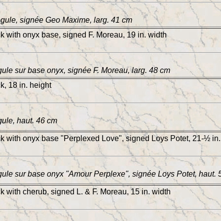
égule, signée Geo Maxime, larg. 41 cm
ck with onyx base, signed F. Moreau, 19 in. width
ule sur base onyx, signée F. Moreau, larg. 48 cm
k, 18 in. height
ule, haut. 46 cm
ck with onyx base "Perplexed Love", signed Loys Potet, 21-½ in.
ule sur base onyx "Amour Perplexe", signée Loys Potet, haut.
ck with cherub, signed L. & F. Moreau, 15 in. width