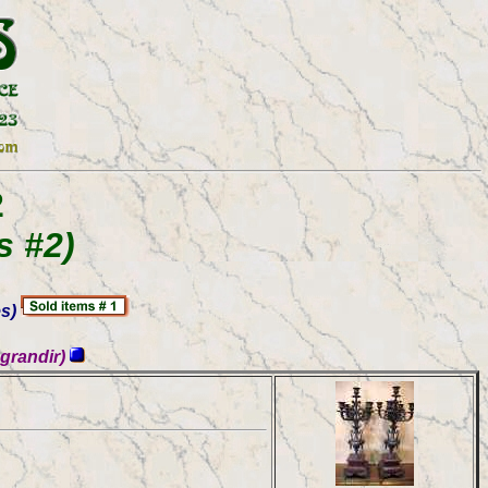
2
s #2)
s)
agrandir)