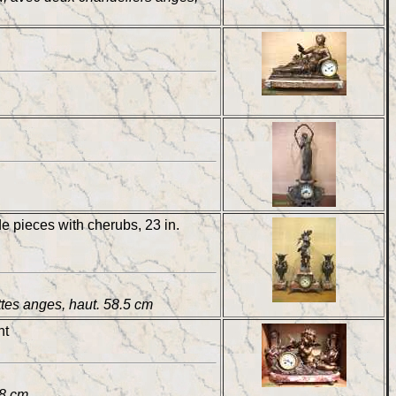
de pieces with cherubs, 23 in.
ttes anges, haut. 58.5 cm
ht
68 cm