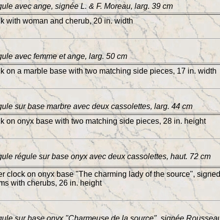
ule avec ange, signée L. & F. Moreau, larg. 39 cm
ck with woman and cherub, 20 in. width
ule avec femme et ange, larg. 50 cm
ck on a marble base with two matching side pieces, 17 in. width
ule sur base marbre avec deux cassolettes, larg. 44 cm
ck on onyx base with two matching side pieces, 28 in. height
ule régule sur base onyx avec deux cassolettes, haut. 72 cm
er clock on onyx base "The charming lady of the source", signe
s with cherubs, 26 in. height
gule sur base onyx "Charmeuse de la source", signée Rousseau