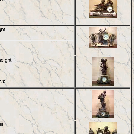
ght
height
 cm
dth