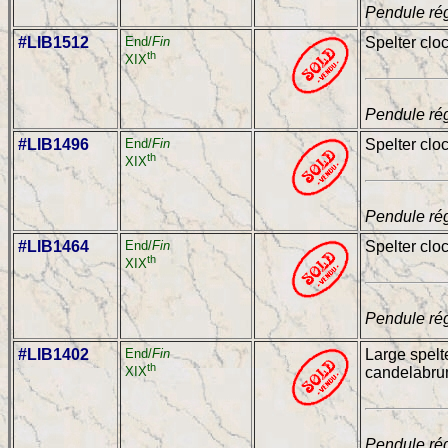
Pendule rég
#LIB1512
End/
Fin
Spelter clo
th
XIX
Pendule rég
#LIB1496
End/
Fin
Spelter clo
th
XIX
Pendule rég
#LIB1464
End/
Fin
Spelter clo
th
XIX
Pendule rég
#LIB1402
End/
Fin
Large spelt
th
candelabrum
XIX
Pendule ré