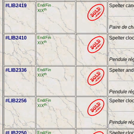
#LIB2419
End/
Fin
Spelter can
th
XIX
Paire de ch
#LIB2410
End/
Fin
Spelter clo
th
XIX
Pendule rég
#LIB2336
End/
Fin
Spelter and
th
XIX
Pendule rég
#LIB2256
End/
Fin
Spelter clo
th
XIX
Pendule rég
#LIB2250
End/
Fin
Spelter clo