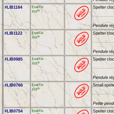
#LIB1164
End/
Fin
Spelter clo
th
XIX
Pendule rég
#LIB1122
End/
Fin
Spelter clo
th
XIX
Pendule rég
#LIB0985
End/
Fin
Spelter cloc
th
XIX
Pendule rég
#LIB0760
End/
Fin
Small spelt
th
XIX
Petite pend
#LIB0754
End/
Fin
Spelter cloc