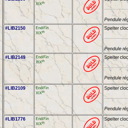
th
XIX
Pendule rég
#LIB2150
End/
Fin
Spelter clo
th
XIX
Pendule rég
#LIB2149
End/
Fin
Spelter cloc
th
XIX
Pendule rég
#LIB2109
End/
Fin
Spelter clo
th
XIX
Pendule rég
#LIB1776
End/
Fin
Spelter clo
th
XIX