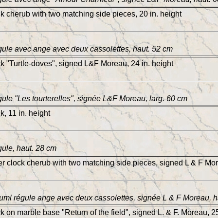
ck cherub with two matching side pieces, 20 in. height
ule avec ange avec deux cassolettes, haut. 52 cm
ck "Turtle-doves", signed L&F Moreau, 24 in. height
ule "Les tourterelles", signée L&F Moreau, larg. 60 cm
k, 11 in. height
ule, haut. 28 cm
er clock cherub with two matching side pieces, signed L & F Mor
uml régule ange avec deux cassolettes, signée L & F Moreau, h
k on marble base "Return of the field", signed L. & F. Moreau, 25