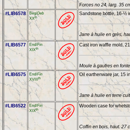
Forces no 24, larg. 35 c
#LIB6578
Beg/
Deb
Sandstone bottle, 16-½ i
th
XX
Jarre à huile en grès, ha
#LIB6577
End/
Fin
Cast iron waffle mold, 21
th
XIX
Moule à gaufres en fonte
#LIB6575
End/
Fin
Oil earthenware jar, 15 i
th
XVIII
Jarre à huile en terre cui
#LIB6522
End/
Fin
Wooden case for whetsto
th
XIX
Coffin en bois, haut. 27 