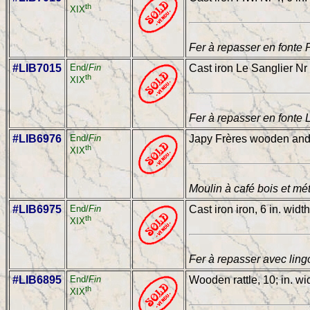
th
XIX
Fer à repasser en fonte 
#LIB7015
End/
Fin
Cast iron Le Sanglier Nr 
th
XIX
Fer à repasser en fonte 
#LIB6976
End/
Fin
Japy Frères wooden and m
th
XIX
Moulin à café bois et mét
#LIB6975
End/
Fin
Cast iron iron, 6 in. width
th
XIX
Fer à repasser avec lingo
#LIB6895
End/
Fin
Wooden rattle, 10; in. wi
th
XIX