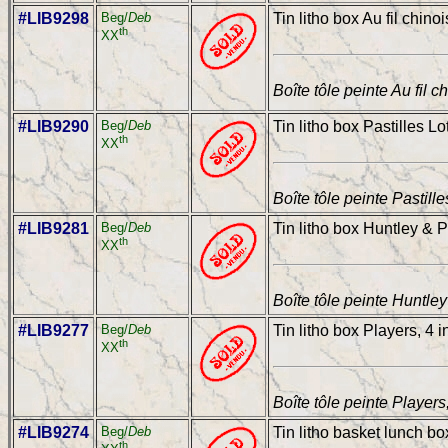
#LIB9298
Beg/
Deb
Tin litho box Au fil chinois
th
XX
Boîte tôle peinte Au fil c
#LIB9290
Beg/
Deb
Tin litho box Pastilles Lo
th
XX
Boîte tôle peinte Pastill
#LIB9281
Beg/
Deb
Tin litho box Huntley & Pa
th
XX
Boîte tôle peinte Huntle
#LIB9277
Beg/
Deb
Tin litho box Players, 4 in
th
XX
Boîte tôle peinte Player
#LIB9274
Beg/
Deb
Tin litho basket lunch bo
th