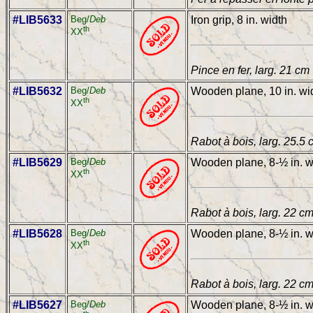
#LIB5633
Beg/
Deb
Iron grip, 8 in. width
th
XX
Pince en fer, larg. 21 cm
#LIB5632
Beg/
Deb
Wooden plane, 10 in. wi
th
XX
Rabot à bois, larg. 25.5 
#LIB5629
Beg/
Deb
Wooden plane, 8-½ in. w
th
XX
Rabot à bois, larg. 22 c
#LIB5628
Beg/
Deb
Wooden plane, 8-½ in. w
th
XX
Rabot à bois, larg. 22 c
#LIB5627
Beg/
Deb
Wooden plane, 8-½ in. w