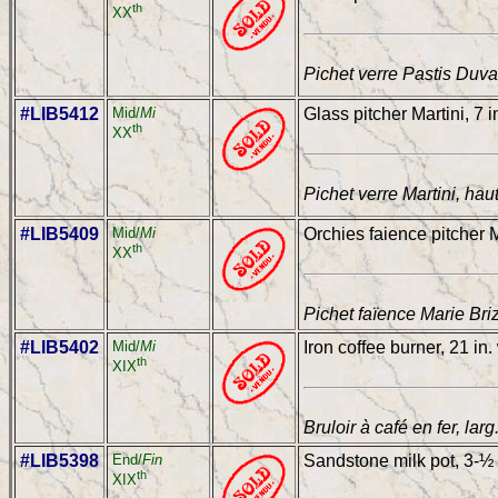
th
XX
Pichet verre Pastis Duva
#LIB5412
Mid/
Mi
Glass pitcher Martini, 7 i
th
XX
Pichet verre Martini, hau
#LIB5409
Mid/
Mi
Orchies faience pitcher M
th
XX
Pichet faïence Marie Bri
#LIB5402
Mid/
Mi
Iron coffee burner, 21 in.
th
XIX
Bruloir à café en fer, lar
#LIB5398
End/
Fin
Sandstone milk pot, 3-½ 
th
XIX