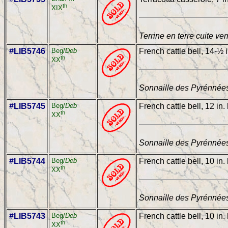
th
XIX
Terrine en terre cuite ve
#LIB5746
Beg/
Deb
French cattle bell, 14-½ i
th
XX
Sonnaille des Pyrénnées
#LIB5745
Beg/
Deb
French cattle bell, 12 in.
th
XX
Sonnaille des Pyrénnées
#LIB5744
Beg/
Deb
French cattle bell, 10 in.
th
XX
Sonnaille des Pyrénnées
#LIB5743
Beg/
Deb
French cattle bell, 10 in.
th
XX