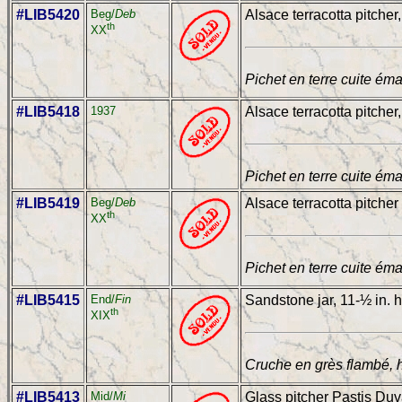
#LIB5420
Beg/
Deb
Alsace terracotta pitcher,
th
XX
Pichet en terre cuite éma
#LIB5418
1937
Alsace terracotta pitcher,
Pichet en terre cuite éma
#LIB5419
Beg/
Deb
Alsace terracotta pitcher 
th
XX
Pichet en terre cuite éma
#LIB5415
End/
Fin
Sandstone jar, 11-½ in. h
th
XIX
Cruche en grès flambé, 
#LIB5413
Mid/
Mi
Glass pitcher Pastis Duva