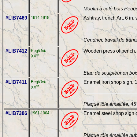
Moulin à café bois Peuge
#LIB7469
1914-1918
Ashtray, trench Art, 6 in.
Cendrier, travail de tran
#LIB7412
Beg/
Deb
Wooden press of bench, 
th
XX
Etau de sculpteur en bois
#LIB7411
Beg/
Deb
Enamel iron shop sign, 18
th
XX
Plaque tôle émaillée, 4
#LIB7386
1961-1964
Enamel steel shop sign d
Plaque tôle émaillée pub