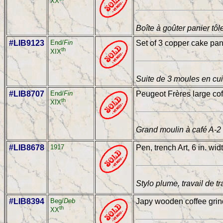
XX
Boîte à goûter panier tô
#LIB9123
End/
Fin
Set of 3 copper cake pan
th
XIX
Suite de 3 moules en cu
#LIB8707
End/
Fin
Peugeot Frères large coff
th
XIX
Grand moulin à café A-2
#LIB8678
1917
Pen, trench Art, 6 in. wid
Stylo plume, travail de t
#LIB8394
Beg/
Deb
Japy wooden coffee grind
th
XX