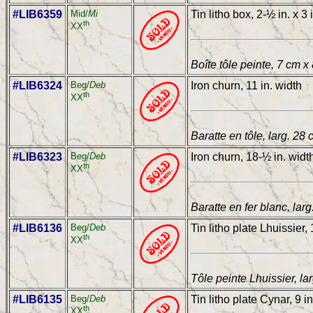
#LIB6359
Mid/
Mi
Tin litho box, 2-½ in. x 3 
th
XX
Boîte tôle peinte, 7 cm x
#LIB6324
Beg/
Deb
Iron churn, 11 in. width
th
XX
Baratte en tôle, larg. 28
#LIB6323
Beg/
Deb
Iron churn, 18-½ in. widt
th
XX
Baratte en fer blanc, lar
#LIB6136
Beg/
Deb
Tin litho plate Lhuissier,
th
XX
Tôle peinte Lhuissier, la
#LIB6135
Beg/
Deb
Tin litho plate Cynar, 9 i
th
XX