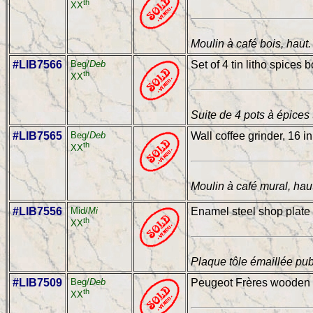
th
XX
Moulin à café bois, haut
#LIB7566
Beg/
Deb
Set of 4 tin litho spices 
th
XX
Suite de 4 pots à épices 
#LIB7565
Beg/
Deb
Wall coffee grinder, 16 in
th
XX
Moulin à café mural, hau
#LIB7556
Mid/
Mi
Enamel steel shop plate L
th
XX
Plaque tôle émaillée pub
#LIB7509
Beg/
Deb
Peugeot Frères wooden co
th
XX