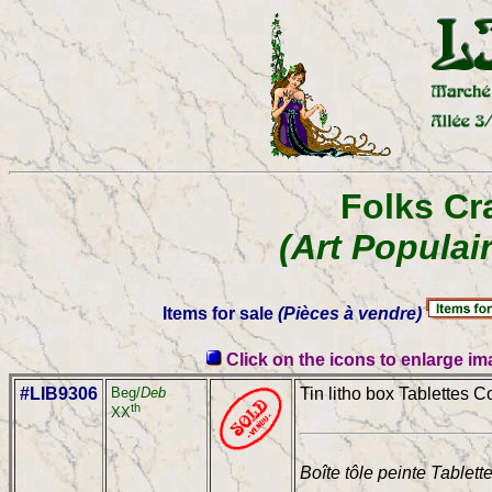
Folks Cra
(Art Populai
Items for sale
(Pièces à vendre)
Click on the icons to enlarge i
#LIB9306
Beg/
Deb
Tin litho box Tablettes C
th
XX
Boîte tôle peinte Tablett