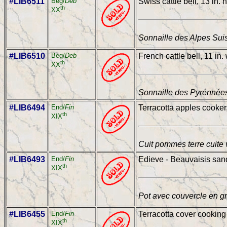
#LIB6511
Beg/
Deb
Swiss cattle bell, 13 in. 
th
XX
Sonnaille des Alpes Sui
#LIB6510
Beg/
Deb
French cattle bell, 11 in.
th
XX
Sonnaille des Pyrénnées
#LIB6494
End/
Fin
Terracotta apples cooker,
th
XIX
Cuit pommes terre cuite 
#LIB6493
End/
Fin
Edieve - Beauvaisis sand
th
XIX
Pot avec couvercle en gr
#LIB6455
End/
Fin
Terracotta cover cooking 
th
XIX