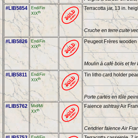
#LIB5854
End/
Fin
Terracotta jar, 13 in. heig
th
XIX
Cruche en terre cuite ve
#LIB5826
End/
Fin
Peugeot Frères wooden an
th
XIX
Moulin à café bois et fe
#LIB5811
End/
Fin
Tin litho card holder pea
th
XIX
Porte cartes en tôle pein
#LIB5762
Mid/
Mi
Faience ashtray Air Franc
th
XX
Cendrier faïence Air Fra
#LIB5753
End/
Fin
Terracotta casserole, 7 i