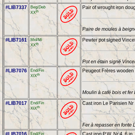
#LIB7337
Beg/
Deb
Pair of wrought iron doug
th
XX
Paire de moules à beigne
#LIB7161
Mid/
Mi
Pewter pot signed Vincen
th
XX
Pot en étain signé Vincen
#LIB7076
End/
Fin
Peugeot Frères wooden an
th
XIX
Moulin à café bois et fe
#LIB7017
End/
Fin
Cast iron Le Parisien Nr 
th
XIX
Fer à repasser en fonte 
#LIB7016
End/
Fin
Cast iron P.W. Nr 4, 6 in.