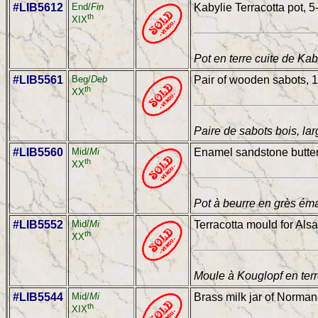
#LIB5612
End/
Fin
Kabylie Terracotta pot, 5
th
XIX
Pot en terre cuite de Kabi
#LIB5561
Beg/
Deb
Pair of wooden sabots, 1
th
XX
Paire de sabots bois, lar
#LIB5560
Mid/
Mi
Enamel sandstone butter 
th
XX
Pot à beurre en grès éma
#LIB5552
Mid/
Mi
Terracotta mould for Alsa
th
XX
Moule à Kouglopf en terr
#LIB5544
Mid/
Mi
Brass milk jar of Normand
th
XIX