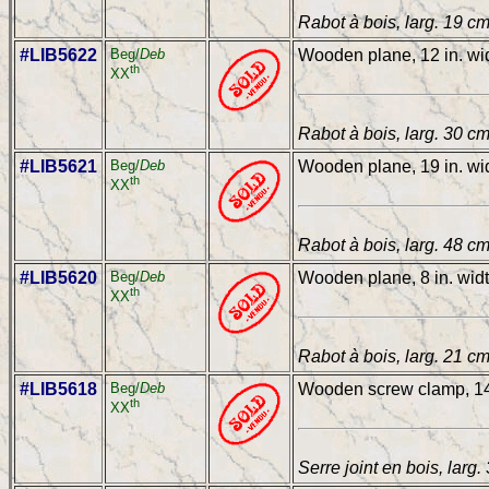
Rabot à bois, larg. 19 c
#LIB5622
Beg/
Deb
Wooden plane, 12 in. wi
th
XX
Rabot à bois, larg. 30 c
#LIB5621
Beg/
Deb
Wooden plane, 19 in. wi
th
XX
Rabot à bois, larg. 48 c
#LIB5620
Beg/
Deb
Wooden plane, 8 in. wid
th
XX
Rabot à bois, larg. 21 c
#LIB5618
Beg/
Deb
Wooden screw clamp, 14
th
XX
Serre joint en bois, larg.