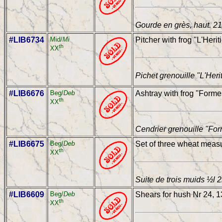
Gourde en grès, haut. 2
#LIB6734
Mid/
Mi
Pitcher with frog "L'Herit
th
XX
Pichet grenouille "L'Heri
#LIB6676
Beg/
Deb
Ashtray with frog "Formes
th
XX
Cendrier grenouille "Form
#LIB6675
Beg/
Deb
Set of three wheat measu
th
XX
Suite de trois muids ½l 2l
#LIB6609
Beg/
Deb
Shears for hush Nr 24, 1
th
XX