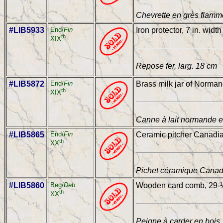
Chevrette en grès flamm
#LIB5933
End/
Fin
Iron protector, 7 in. width
th
XIX
Repose fer, larg. 18 cm
#LIB5872
End/
Fin
Brass milk jar of Normand
th
XIX
Canne à lait normande en
#LIB5865
End/
Fin
Ceramic pitcher Canadian
th
XX
Pichet céramique Canadi
#LIB5860
Beg/
Deb
Wooden card comb, 29-½ 
th
XX
Peigne à carder en bois,