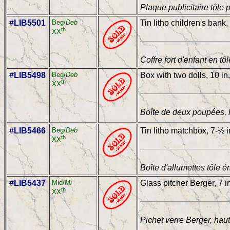
Plaque publicitaire tôle
#LIB5501
Beg/
Deb
Tin litho children's bank,
th
XX
Coffre fort d'enfant en tô
#LIB5498
Beg/
Deb
Box with two dolls, 10 in
th
XX
Boîte de deux poupées, 
#LIB5466
Beg/
Deb
Tin litho matchbox, 7-½ i
th
XX
Boîte d'allumettes tôle é
#LIB5437
Mid/
Mi
Glass pitcher Berger, 7 i
th
XX
Pichet verre Berger, hau