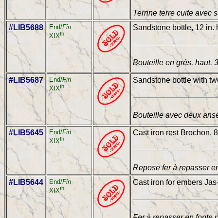
Terrine terre cuite avec s
#LIB5688
End/
Fin
Sandstone bottle, 12 in. 
th
XIX
Bouteille en grès, haut. 
#LIB5687
End/
Fin
Sandstone bottle with tw
th
XIX
Bouteille avec deux anse
#LIB5645
End/
Fin
Cast iron rest Brochon, 8
th
XIX
Repose fer à repasser en
#LIB5644
End/
Fin
Cast iron for embers Jas
th
XIX
Fer à repasser en fonte 