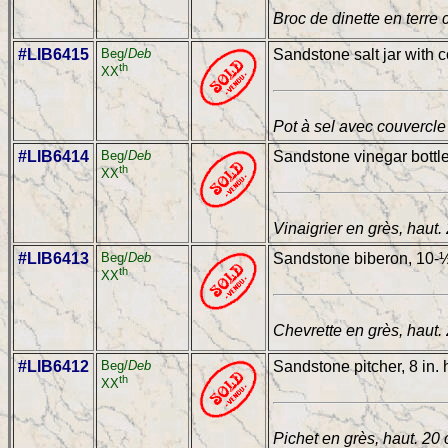
Broc de dinette en terre 
#LIB6415
Beg/
Deb
Sandstone salt jar with c
th
XX
Pot à sel avec couvercle
#LIB6414
Beg/
Deb
Sandstone vinegar bottle,
th
XX
Vinaigrier en grès, haut.
#LIB6413
Beg/
Deb
Sandstone biberon, 10-½
th
XX
Chevrette en grès, haut.
#LIB6412
Beg/
Deb
Sandstone pitcher, 8 in. 
th
XX
Pichet en grès, haut. 20