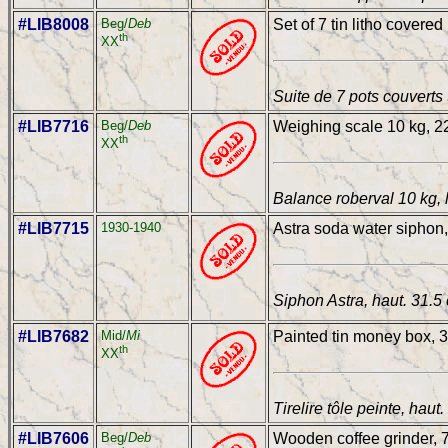
#LIB8008
Beg/
Deb
Set of 7 tin litho covered
th
XX
Suite de 7 pots couverts 
#LIB7716
Beg/
Deb
Weighing scale 10 kg, 22
th
XX
Balance roberval 10 kg, 
#LIB7715
1930-1940
Astra soda water siphon, 
Siphon Astra, haut. 31.5
#LIB7682
Mid/
Mi
Painted tin money box, 3
th
XX
Tirelire tôle peinte, haut
#LIB7606
Beg/
Deb
Wooden coffee grinder, 7