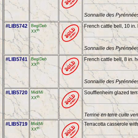
Sonnaille des Pyrénnées
#LIB5742
Beg/
Deb
French cattle bell, 10 in.
th
XX
Sonnaille des Pyrénnées
#LIB5741
Beg/
Deb
French cattle bell, 8 in. 
th
XX
Sonnaille des Pyrénnées
#LIB5720
Mid/
Mi
Soufflenheim glazed terr
th
XX
Terrine en terre cuite ve
#LIB5719
Mid/
Mi
Terracotta casserole with
th
XX