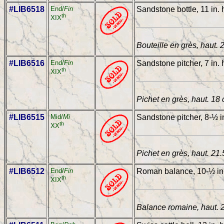
#LIB6518
End/
Fin
Sandstone bottle, 11 in. 
th
XIX
Bouteille en grès, haut. 
#LIB6516
End/
Fin
Sandstone pitcher, 7 in. 
th
XIX
Pichet en grès, haut. 18
#LIB6515
Mid/
Mi
Sandstone pitcher, 8-½ i
th
XX
Pichet en grès, haut. 21
#LIB6512
End/
Fin
Roman balance, 10-½ in.
th
XIX
Balance romaine, haut. 