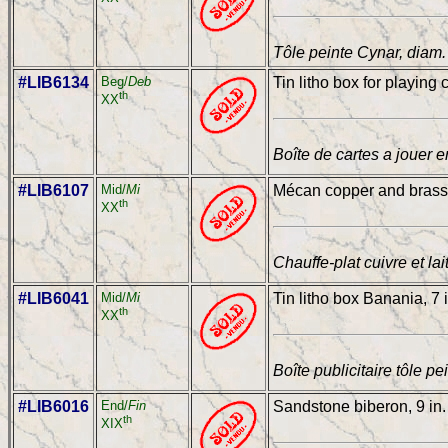
Tôle peinte Cynar, diam
#LIB6134
Beg/
Deb
Tin litho box for playing 
th
XX
Boîte de cartes a jouer e
#LIB6107
Mid/
Mi
Mécan copper and brass 
th
XX
Chauffe-plat cuivre et la
#LIB6041
Mid/
Mi
Tin litho box Banania, 7 
th
XX
Boîte publicitaire tôle p
#LIB6016
End/
Fin
Sandstone biberon, 9 in.
th
XIX