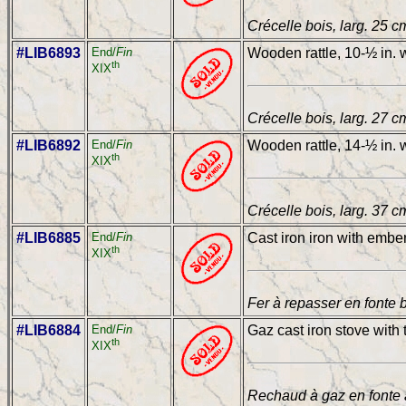
Crécelle bois, larg. 25 c
#LIB6893
End/
Fin
Wooden rattle, 10-½ in. 
th
XIX
Crécelle bois, larg. 27 c
#LIB6892
End/
Fin
Wooden rattle, 14-½ in. 
th
XIX
Crécelle bois, larg. 37 c
#LIB6885
End/
Fin
Cast iron iron with ember
th
XIX
Fer à repasser en fonte 
#LIB6884
End/
Fin
Gaz cast iron stove with 
th
XIX
Rechaud à gaz en fonte a