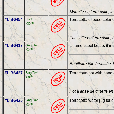
Marmite en terre cuite, l
#LIB6454
End/
Fin
Terracotta cheese colande
th
XIX
Faisselle en terre cuite,
#LIB6417
Beg/
Deb
Enamel steel kettle, 9 in.
th
XX
Bouilloire tôle émaillée, 
#LIB6427
Beg/
Deb
Terracotta pot with handle
th
XX
Pot à anse de dinette en t
#LIB6425
Beg/
Deb
Terracotta water jug for do
th
XX