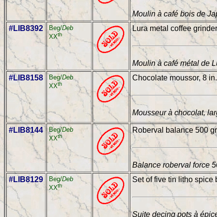
Moulin à café bois de Ja
#LIB8392
Beg/
Deb
Lura metal coffee grinder
th
XX
Moulin à café métal de L
#LIB8158
Beg/
Deb
Chocolate moussor, 8 in.
th
XX
Mousseur à chocolat, lar
#LIB8144
Beg/
Deb
Roberval balance 500 gr 
th
XX
Balance roberval force 5
#LIB8129
Beg/
Deb
Set of five tin litho spic
th
XX
Suite decinq pots à épice