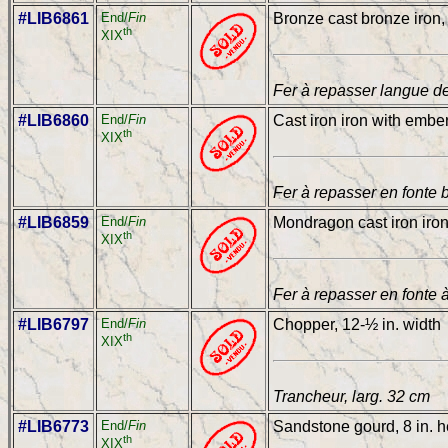
#LIB6861
End/
Fin
Bronze cast bronze iron, 
th
XIX
Fer à repasser langue de
#LIB6860
End/
Fin
Cast iron iron with ember
th
XIX
Fer à repasser en fonte 
#LIB6859
End/
Fin
Mondragon cast iron iron
th
XIX
Fer à repasser en fonte 
#LIB6797
End/
Fin
Chopper, 12-½ in. width
th
XIX
Trancheur, larg. 32 cm
#LIB6773
End/
Fin
Sandstone gourd, 8 in. h
th
XIX