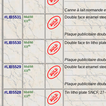
Canne à lait normande en
#LIB5531
Mid/
Mi
Double face enamel steel
th
XX
Plaque publicitaire doub
#LIB5530
Mid/
Mi
Double face tin litho pla
th
XX
Plaque publicitaire doub
#LIB5529
Mid/
Mi
Double face enamel steel 
th
XX
Plaque publicitaire doub
#LIB5528
Mid/
Mi
Tin litho plate SNCF, 27-½
th
XX