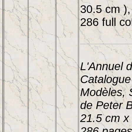
30.5 cm ),
286 full c
L'Annuel 
Catalogue
Modèles, S
de Peter B
21.5 cm x 
286 pages