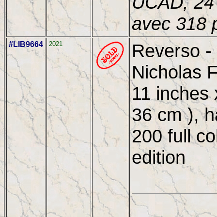
UCAD, 24 
avec 318 
#LIB9664
2021
Reverso -
Nicholas F
11 inches 
36 cm ), h
200 full c
edition