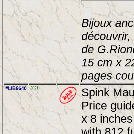
Bijoux anc
découvrir, 
de G.Rion
15 cm x 2
pages cou
#LIB9640
2021
Spink Mau
Price guid
x 8 inches
with 812 f