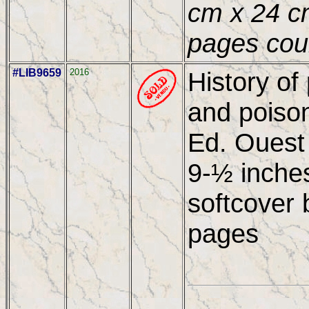
cm x 24 c
pages cou
#LIB9659
2016
History of
and poison
Ed. Ouest
9-½ inches
softcover 
pages