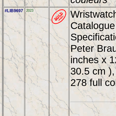
#LIB9697
2023
Wristwatc
Catalogue
Specificat
Peter Brau
inches x 1
30.5 cm ),
278 full c