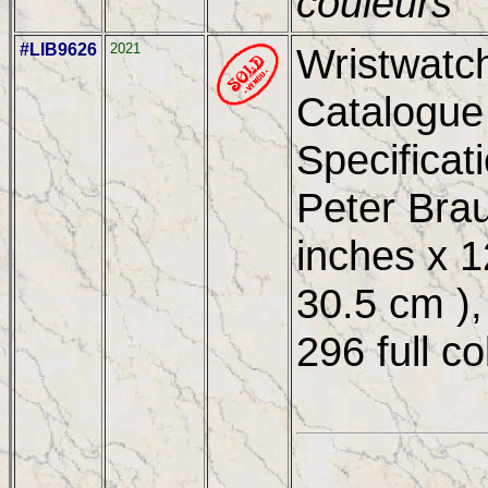
couleurs
#LIB9626
2021
Wristwatc
Catalogue
Specificat
Peter Brau
inches x 1
30.5 cm ),
296 full c