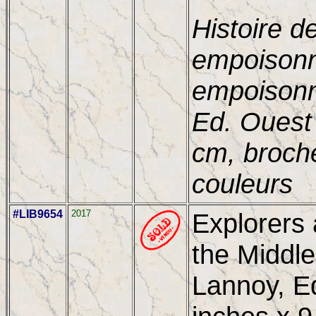
Histoire d
empoisonn
empoisonne
Ed. Ouest
cm, broch
couleurs
#LIB9654
2017
Explorers 
the Middle
Lannoy, E