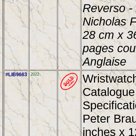
Reverso -
Nicholas F
28 cm x 36
pages coul
Anglaise
#LIB9663
2022
Wristwatc
Catalogue
Specificat
Peter Brau
inches x 1