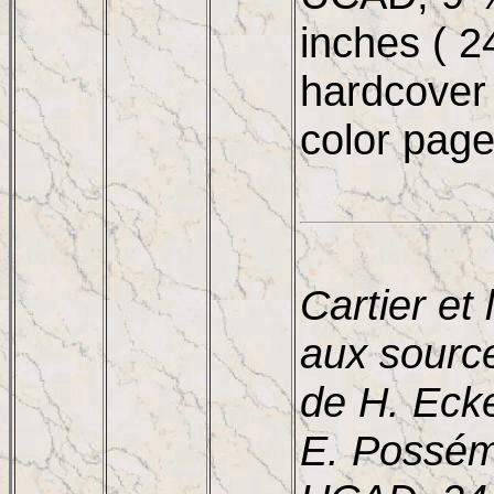
inches ( 2
hardcover 
color pag
Cartier et 
aux sourc
de H. Eck
E. Possém