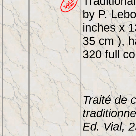
Traditiona
by P. Lebo
inches x 1
35 cm ), h
320 full c
Traité de 
traditionn
Ed. Vial, 