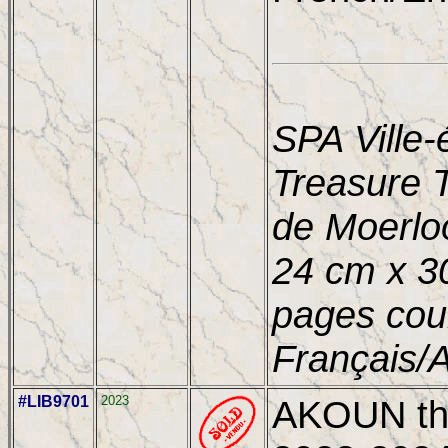
SPA Ville-é
Treasure T
de Moerloo
24 cm x 30
pages coul
Français/A
#LIB9701
2023
AKOUN the