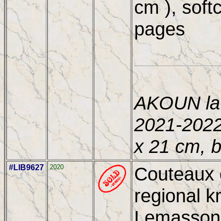
cm ), soft
pages
AKOUN la 
2021-2022
x 21 cm, 
#LIB9627
2020
Couteaux d
regional k
Lemasson,