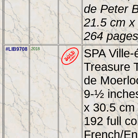
de Peter B
21.5 cm x 
264 pages
#LIB9708
2018
SPA Ville-é
Treasure T
de Moerloo
9-½ inches
x 30.5 cm 
192 full c
French/Eng