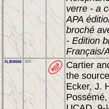
verre - a 
APA éditi
broché av
- Edition b
Français/A
#LIB9666
2021
Cartier and
the source
Ecker, J.
Possémé, 
UCAD, 9-½