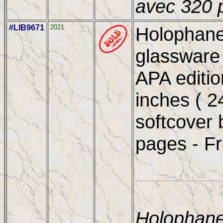
avec 320 
#LIB9671
2021
Holophane 
glassware 
APA editi
inches ( 2
softcover 
pages - Fr
Holophane 