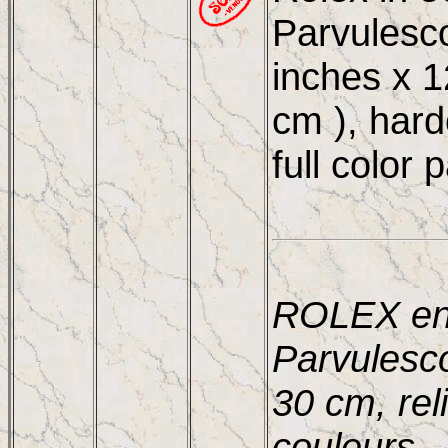
Parvulesc
inches x 1
cm ), har
full color 
ROLEX en 
Parvulesc
30 cm, re
couleurs