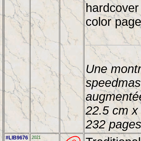
hardcover 
color pag
Une montr
speedmast
augmentée
22.5 cm x 
232 pages
#LIB9676
2021