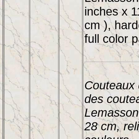
inches x 1
cm ), har
full color 
Couteaux d
des coute
Lemasson,
28 cm, re