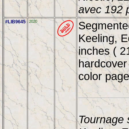
avec 192 
#LIB9645
2020
Segmented
Keeling, E
inches ( 2
hardcover 
color pag
Tournage 