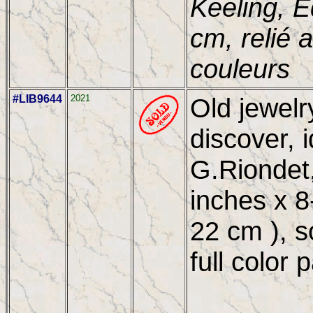
Keeling, E
cm, relié
couleurs
#LIB9644
2021
Old jewelr
discover, i
G.Riondet
inches x 8
22 cm ), s
full color 