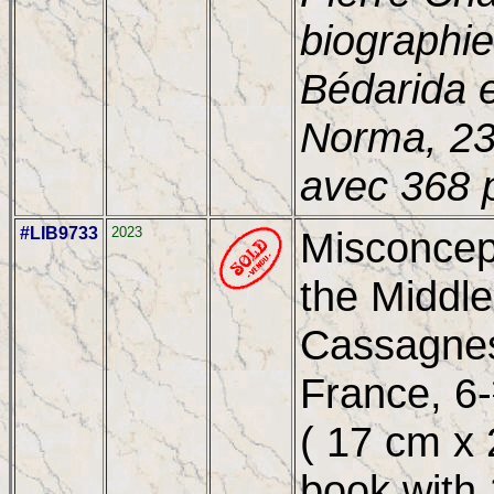
biographie
Bédarida 
Norma, 23
avec 368 
#LIB9733
2023
Misconcept
the Middle
Cassagnes
France, 6
( 17 cm x 
book with